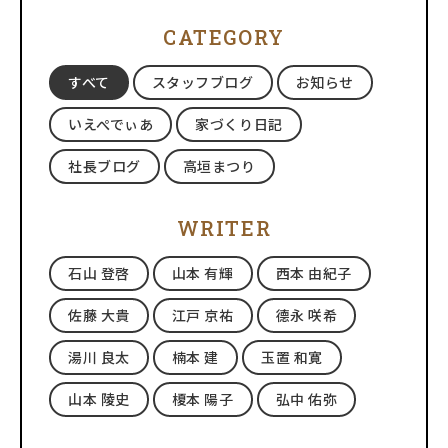
CATEGORY
すべて
スタッフブログ
お知らせ
いえぺでぃあ
家づくり日記
社長ブログ
高垣まつり
WRITER
石山 登啓
山本 有輝
西本 由紀子
佐藤 大貴
江戸 京祐
德永 咲希
湯川 良太
楠本 建
玉置 和寛
山本 陵史
榎本 陽子
弘中 佑弥