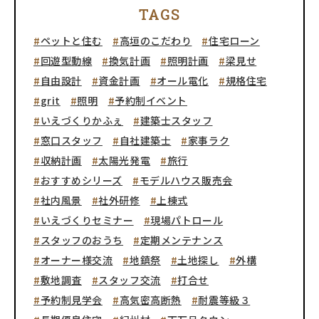
TAGS
ペットと住む
高垣のこだわり
住宅ローン
回遊型動線
換気計画
照明計画
梁見せ
自由設計
資金計画
オール電化
規格住宅
grit
照明
予約制イベント
いえづくりかふぇ
建築士スタッフ
窓口スタッフ
自社建築士
家事ラク
収納計画
太陽光発電
旅行
おすすめシリーズ
モデルハウス販売会
社内風景
社外研修
上棟式
いえづくりセミナー
現場パトロール
スタッフのおうち
定期メンテナンス
オーナー様交流
地鎮祭
土地探し
外構
敷地調査
スタッフ交流
打合せ
予約制見学会
高気密高断熱
耐震等級３