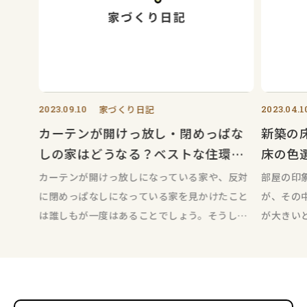
2023.09.10
家づくり日記
2023.04.1
カーテンが開けっ放し・閉めっぱな
新築の
しの家はどうなる？ベストな住環境
床の色
のために！
カーテンが開けっ放しになっている家や、反対
部屋の印
に閉めっぱなしになっている家を見かけたこと
が、その
は誰しもが一度はあることでしょう。そうした
が大きい
家について、たかがカーテンと思うか
視覚的に