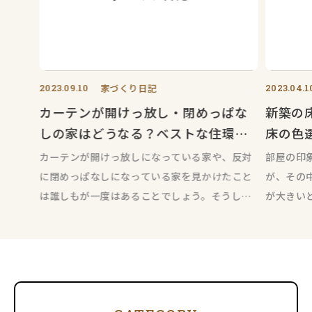
2023.09.10
家づくり日記
2023.04.1
カーテンが開けっ放し・閉めっぱな
新築の
しの家はどうなる？ベストな住環境
床の色
のために！
カーテンが開けっ放しになっている家や、反対
部屋の印
に閉めっぱなしになっている家を見かけたこと
が、その
は誰しもが一度はあることでしょう。そうした
が大きい
家について、たかがカーテンと思うか
視覚的に