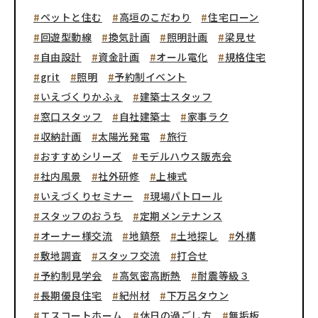
ペットと住む
高垣のこだわり
住宅ローン
回遊型動線
換気計画
照明計画
梁見せ
自由設計
資金計画
オール電化
規格住宅
grit
照明
予約制イベント
いえづくりかふぇ
建築士スタッフ
窓口スタッフ
自社建築士
家事ラク
収納計画
太陽光発電
旅行
おすすめシリーズ
モデルハウス販売会
社内風景
社外研修
上棟式
いえづくりセミナー
現場パトロール
スタッフのおうち
定期メンテナンス
オーナー様交流
地鎮祭
土地探し
外構
敷地調査
スタッフ交流
打合せ
予約制見学会
高気密高断熱
耐震等級３
長期優良住宅
紀州材
下万呂タウン
エスコートホーム
休日の過ごし方
無垢板