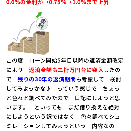
0.6%の金利が→0.75%→1.0%まで上昇
こ
の度 ローン開始5年目以降の返済金額改定
により
返済金額も二桁万円台に突入
したの
で
残りの30年の返済期間
も考慮して 検討
してみよっかな♪ っていう感じで ちょっ
と色々と調べてみたので 日記にしようと思
います。 といっても まだ借り換えを絶対
にしようという訳ではなく 色々調べてシュ
ミレーションしてみようという 内容なの