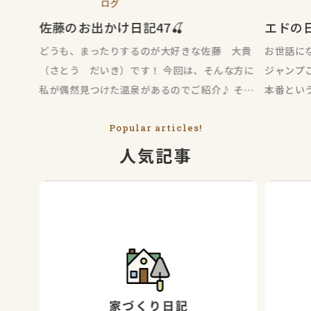
ログ
佐藤のお出かけ日記47🍒
エドの
どうも、まったりするのが大好きな佐藤 大貴
お世話に
（さとう だいき）です！ 今回は、そんな方に
ジャンプ
私が偶然見つけた温泉があるのでご紹介♪ それ
本番とい
がコチラ↓
「夏が始
Popular articles!
人気記事