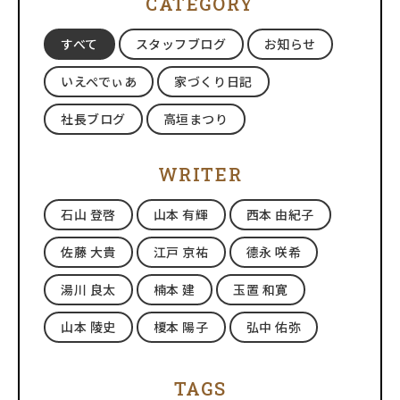
CATEGORY
すべて
スタッフブログ
お知らせ
いえぺでぃあ
家づくり日記
社長ブログ
高垣まつり
WRITER
石山 登啓
山本 有輝
西本 由紀子
佐藤 大貴
江戸 京祐
德永 咲希
湯川 良太
楠本 建
玉置 和寛
山本 陵史
榎本 陽子
弘中 佑弥
TAGS