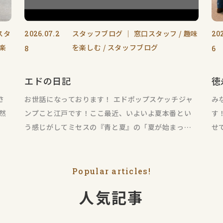
スタ
スタッフブログ
｜
窓口スタッフ
趣味
2026.07.2
20
楽
を楽しむ
スタッフブログ
8
6
エドの日記
徳
さ
お世話になっております！ エドポップスケッチジャ
み
然
ンプこと江戸です！ここ最近、いよいよ夏本番とい
す
う感じがしてミセスの『青と夏』の「夏が始まった
せ
合図がした
ー
Popular articles!
人気記事