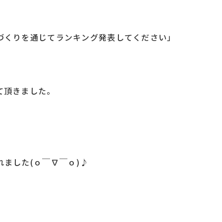
づくりを通じてランキング発表してください」
て頂きました。
ました(ｏ￣∇￣ｏ)♪