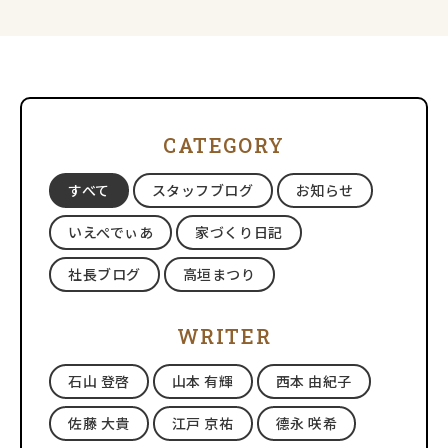
家について、たかがカーテンと思うか
視覚的に
CATEGORY
すべて
スタッフブログ
お知らせ
いえぺでぃあ
家づくり日記
社長ブログ
高垣まつり
WRITER
石山 登啓
山本 有輝
西本 由紀子
佐藤 大貴
江戸 京祐
德永 咲希