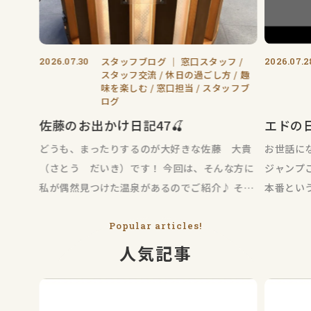
2026.07.30
スタッフブログ
｜
窓口スタッフ
2026.07.2
スタッフ交流
休日の過ごし方
趣
味を楽しむ
窓口担当
スタッフブ
ログ
佐藤のお出かけ日記47🍒
エドの
どうも、まったりするのが大好きな佐藤 大貴
お世話に
（さとう だいき）です！ 今回は、そんな方に
ジャンプ
私が偶然見つけた温泉があるのでご紹介♪ それ
本番とい
がコチラ↓
「夏が始
Popular articles!
人気記事