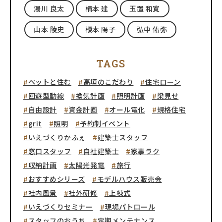
湯川 良太
楠本 建
玉置 和寛
山本 陵史
榎本 陽子
弘中 佑弥
TAGS
ペットと住む
高垣のこだわり
住宅ローン
回遊型動線
換気計画
照明計画
梁見せ
自由設計
資金計画
オール電化
規格住宅
grit
照明
予約制イベント
いえづくりかふぇ
建築士スタッフ
窓口スタッフ
自社建築士
家事ラク
収納計画
太陽光発電
旅行
おすすめシリーズ
モデルハウス販売会
社内風景
社外研修
上棟式
いえづくりセミナー
現場パトロール
スタッフのおうち
定期メンテナンス