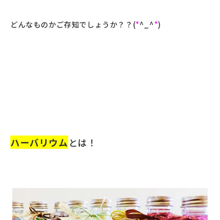
どんなものかご存知でしょうか？？(
*
^_^
*
)
ハーバリウム
とは！