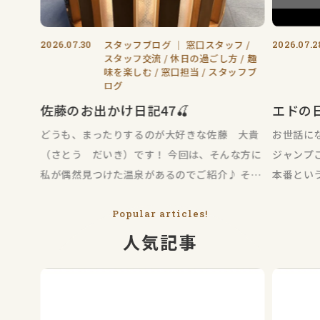
2026.07.30
スタッフブログ
｜
窓口スタッフ
2026.07.2
スタッフ交流
休日の過ごし方
趣
味を楽しむ
窓口担当
スタッフブ
ログ
佐藤のお出かけ日記47🍒
エドの
どうも、まったりするのが大好きな佐藤 大貴
お世話に
（さとう だいき）です！ 今回は、そんな方に
ジャンプ
私が偶然見つけた温泉があるのでご紹介♪ それ
本番とい
がコチラ↓
「夏が始
Popular articles!
人気記事