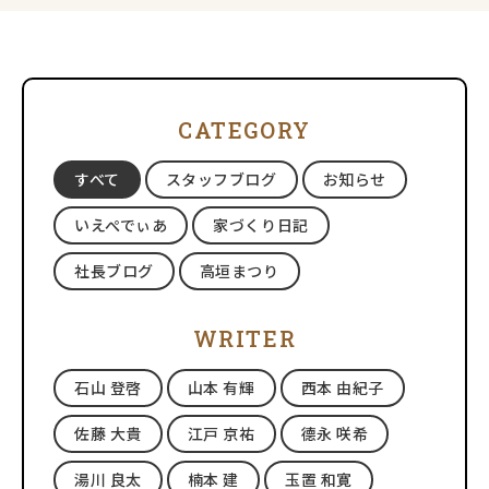
CATEGORY
すべて
スタッフブログ
お知らせ
いえぺでぃあ
家づくり日記
社長ブログ
高垣まつり
WRITER
石山 登啓
山本 有輝
西本 由紀子
佐藤 大貴
江戸 京祐
德永 咲希
湯川 良太
楠本 建
玉置 和寛