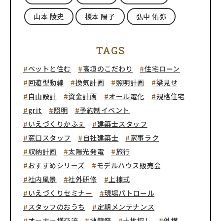
山本 陵史
榎本 陽子
弘中 佑弥
TAGS
ペットと住む
高垣のこだわり
住宅ローン
回遊型動線
換気計画
照明計画
梁見せ
自由設計
資金計画
オール電化
規格住宅
grit
照明
予約制イベント
いえづくりかふぇ
建築士スタッフ
窓口スタッフ
自社建築士
家事ラク
収納計画
太陽光発電
旅行
おすすめシリーズ
モデルハウス販売会
社内風景
社外研修
上棟式
いえづくりセミナー
現場パトロール
スタッフのおうち
定期メンテナンス
オーナー様交流
地鎮祭
土地探し
外構