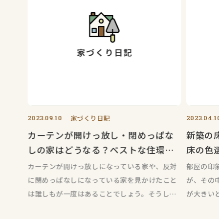
2023.09.10
家づくり日記
2023.04.1
カーテンが開けっ放し・閉めっぱな
新築の
しの家はどうなる？ベストな住環境
床の色
のために！
カーテンが開けっ放しになっている家や、反対
部屋の印
に閉めっぱなしになっている家を見かけたこと
が、その
は誰しもが一度はあることでしょう。そうした
が大きい
家について、たかがカーテンと思うか
視覚的に