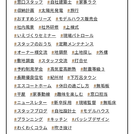
窓口スタッフ
自社建築士
家事ラク
収納計画
太陽光発電
旅行
おすすめシリーズ
モデルハウス販売会
社内風景
社外研修
上棟式
いえづくりセミナー
現場パトロール
スタッフのおうち
定期メンテナンス
オーナー様交流
地鎮祭
土地探し
外構
敷地調査
スタッフ交流
打合せ
予約制見学会
高気密高断熱
耐震等級３
長期優良住宅
紀州材
下万呂タウン
エスコートホーム
休日の過ごし方
無垢板
平屋
家事動線
趣味を楽しむ
窓口担当
ニュースレター
新卒採用
現場監督
無垢床
スタッフブログ
自社設計士
モデルハウス
プランニング
キッチン
パッシブデザイン
わくわくコラム
吹き抜け