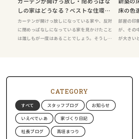
カーテンが開けっ放し・閉めっぱな
新築の
しの家はどうなる？ベストな住環境
床の色
のために！
カーテンが開けっ放しになっている家や、反対
部屋の印
に閉めっぱなしになっている家を見かけたこと
が、その
は誰しもが一度はあることでしょう。そうした
が大きい
家について、たかがカーテンと思うか
視覚的に
CATEGORY
すべて
スタッフブログ
お知らせ
いえぺでぃあ
家づくり日記
社長ブログ
高垣まつり