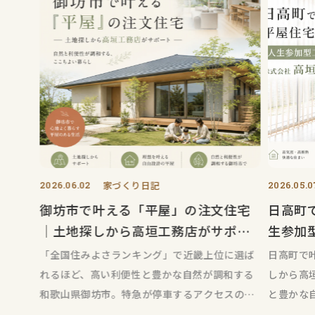
2026.06.02
家づくり日記
2026.05.0
御坊市で叶える「平屋」の注文住宅
日高町
｜土地探しから高垣工務店がサポー
生参加
ト
務店
「全国住みよさランキング」で近畿上位に選ば
日高町で
れるほど、高い利便性と豊かな自然が調和する
しから高
和歌山県御坊市。特急が停車するアクセスの良
と豊かな
さと、日高川の潤いや歴史ある街並み
る和歌山