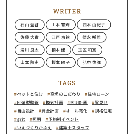
WRITER
石山 登啓
山本 有輝
西本 由紀子
佐藤 大貴
江戸 京祐
德永 咲希
湯川 良太
楠本 建
玉置 和寛
山本 陵史
榎本 陽子
弘中 佑弥
TAGS
ペットと住む
高垣のこだわり
住宅ローン
回遊型動線
換気計画
照明計画
梁見せ
自由設計
資金計画
オール電化
規格住宅
grit
照明
予約制イベント
いえづくりかふぇ
建築士スタッフ