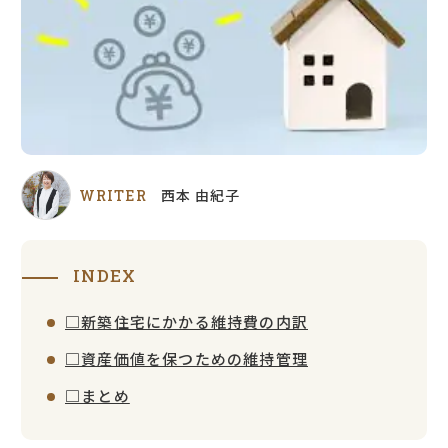
西本 由紀子
WRITER
INDEX
□新築住宅にかかる維持費の内訳
□資産価値を保つための維持管理
□まとめ