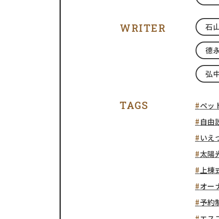
WRITER
石山
德永
弘中
TAGS
ペッ
自由
いえ
太陽
上棟
オー
予約
エス