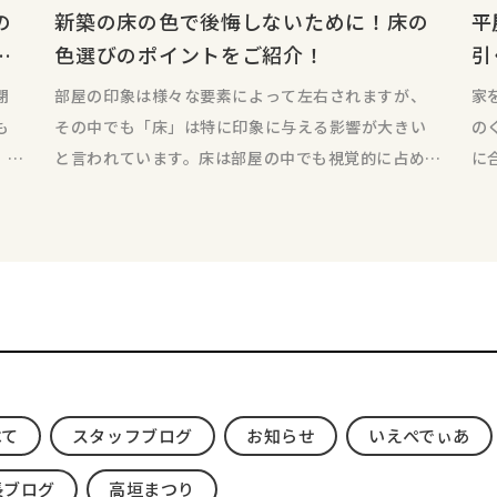
の
新築の床の色で後悔しないために！床の
平
色選びのポイントをご紹介！
引
閉
部屋の印象は様々な要素によって左右されますが、
家
も
その中でも「床」は特に印象に与える影響が大きい
の
、た
と言われています。床は部屋の中でも視覚的に占める
に
面積が大きいため、そ
建
べて
スタッフブログ
お知らせ
いえぺでぃあ
長ブログ
高垣まつり