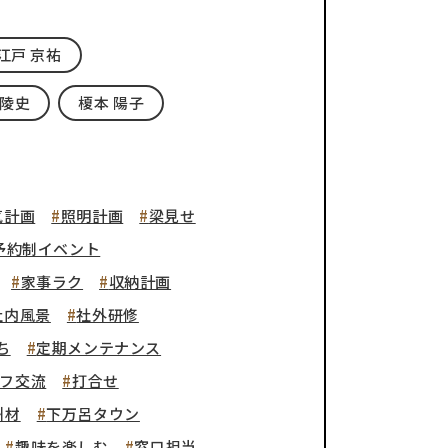
江戸 京祐
 陵史
榎本 陽子
気計画
照明計画
梁見せ
予約制イベント
家事ラク
収納計画
社内風景
社外研修
ち
定期メンテナンス
フ交流
打合せ
州材
下万呂タウン
趣味を楽しむ
窓口担当