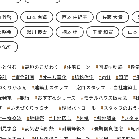
 登啓
山本 有輝
西本 由紀子
佐藤 大貴
 咲希
湯川 良太
楠本 建
玉置 和寛
山本
 佑弥
トと住む
高垣のこだわり
住宅ローン
回遊型動線
換
設計
資金計画
オール電化
規格住宅
grit
照明
づくりかふぇ
建築士スタッフ
窓口スタッフ
自社建築士
光発電
旅行
おすすめシリーズ
モデルハウス販売会
式
いえづくりセミナー
現場パトロール
スタッフのおう
ナー様交流
地鎮祭
土地探し
外構
敷地調査
スタッ
制見学会
高気密高断熱
耐震等級３
長期優良住宅
紀
コートホーム
休日の過ごし方
無垢板
平屋
家事動線