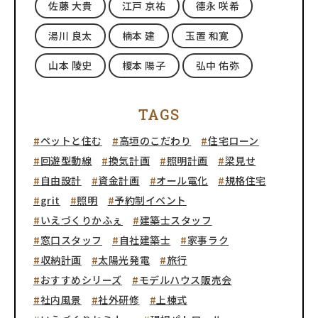
佐藤 大貴
江戸 京祐
德永 咲希
湯川 良太
楠本 建
玉置 和寛
山本 陵史
榎本 陽子
弘中 佑弥
TAGS
ペットと住む
高垣のこだわり
住宅ローン
回遊型動線
換気計画
照明計画
梁見せ
自由設計
資金計画
オール電化
規格住宅
grit
照明
予約制イベント
いえづくりかふぇ
建築士スタッフ
窓口スタッフ
自社建築士
家事ラク
収納計画
太陽光発電
旅行
おすすめシリーズ
モデルハウス販売会
社内風景
社外研修
上棟式