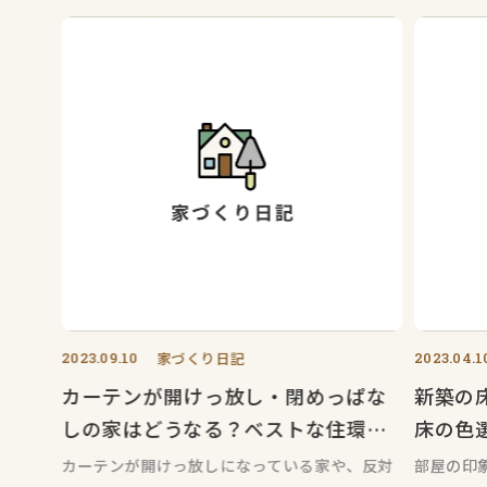
2023.09.10
家づくり日記
2023.04.1
カーテンが開けっ放し・閉めっぱな
新築の
しの家はどうなる？ベストな住環境
床の色
のために！
カーテンが開けっ放しになっている家や、反対
部屋の印