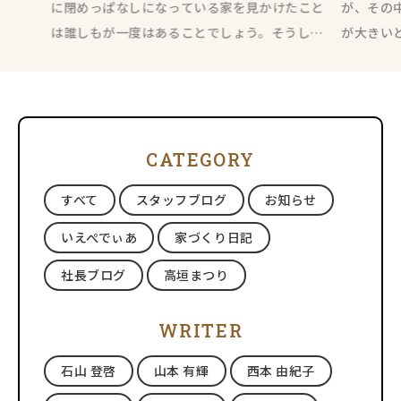
に閉めっぱなしになっている家を見かけたこと
が、その
は誰しもが一度はあることでしょう。そうした
が大きい
家について、たかがカーテンと思うか
視覚的に
CATEGORY
すべて
スタッフブログ
お知らせ
いえぺでぃあ
家づくり日記
社長ブログ
高垣まつり
WRITER
石山 登啓
山本 有輝
西本 由紀子