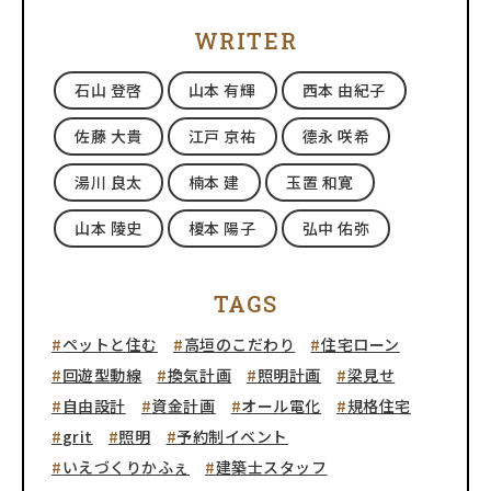
WRITER
石山 登啓
山本 有輝
西本 由紀子
佐藤 大貴
江戸 京祐
德永 咲希
湯川 良太
楠本 建
玉置 和寛
山本 陵史
榎本 陽子
弘中 佑弥
TAGS
ペットと住む
高垣のこだわり
住宅ローン
回遊型動線
換気計画
照明計画
梁見せ
自由設計
資金計画
オール電化
規格住宅
grit
照明
予約制イベント
いえづくりかふぇ
建築士スタッフ