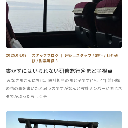
2025.04.09
スタッフブログ
｜
建築士スタッフ
旅行
社外研
修
耐震等級３
書かずにはいられない研修旅行＠まど子視点
みなさまこんにちは。設計担当のまど子です(*^。^*) 前回梅
の花の事を書いたと思うのですがなんと設計メンバーが同じネ
タでかぶったらしくチ