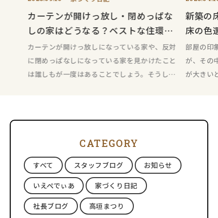
カーテンが開けっ放し・閉めっぱな
新築の
しの家はどうなる？ベストな住環境
床の色
のために！
カーテンが開けっ放しになっている家や、反対
部屋の印
に閉めっぱなしになっている家を見かけたこと
が、その
は誰しもが一度はあることでしょう。そうした
が大きい
家について、たかがカーテンと思うか
視覚的に
CATEGORY
すべて
スタッフブログ
お知らせ
いえぺでぃあ
家づくり日記
社長ブログ
高垣まつり