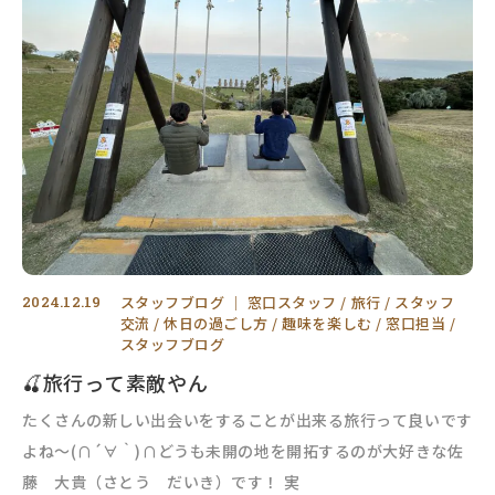
2024.12.19
スタッフブログ
｜
窓口スタッフ
旅行
スタッフ
交流
休日の過ごし方
趣味を楽しむ
窓口担当
スタッフブログ
🍒旅行って素敵やん
たくさんの新しい出会いをすることが出来る旅行って良いです
よね～(∩´∀｀)∩どうも未開の地を開拓するのが大好きな佐
藤 大貴（さとう だいき）です！ 実