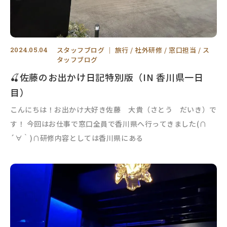
2024.05.04
スタッフブログ
｜
旅行
社外研修
窓口担当
ス
タッフブログ
🍒佐藤のお出かけ日記特別版（IN 香川県一日
目）
こんにちは！お出かけ大好き佐藤 大貴（さとう だいき）で
す！ 今回はお仕事で窓口全員で香川県へ行ってきました(∩
´∀｀)∩研修内容としては香川県にある