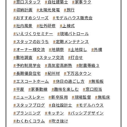
窓口スタッフ
自社建築士
家事ラク
収納計画
太陽光発電
旅行
おすすめシリーズ
モデルハウス販売会
社内風景
社外研修
上棟式
いえづくりセミナー
現場パトロール
スタッフのおうち
定期メンテナンス
オーナー様交流
地鎮祭
土地探し
外構
敷地調査
スタッフ交流
打合せ
予約制見学会
高気密高断熱
耐震等級３
長期優良住宅
紀州材
下万呂タウン
エスコートホーム
休日の過ごし方
無垢板
平屋
家事動線
趣味を楽しむ
窓口担当
ニュースレター
新卒採用
現場監督
無垢床
スタッフブログ
自社設計士
モデルハウス
プランニング
キッチン
パッシブデザイン
わくわくコラム
吹き抜け