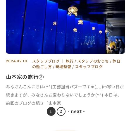
2024.02.18
スタッフブログ
｜
旅行
スタッフのおうち
休日
の過ごし方
現場監督
スタッフブログ
山本家の旅行②
みなさんこんにちは(^^)工務担当パズーですm(__)m寒い日が
続きますが、みなさんお変わりないでしょうか(^^) 本日は、
前回のブログの続き「山本家
1
2
- next -